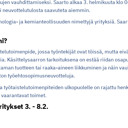
jen vauhdittamiseksi. Saarto alkaa 3. helmikuuta klo 06
ei neuvottelutulosta saavuteta aiemmin.
knologia- ja kemianteollisuuden nimettyjä yrityksiä. Sa
mi?
telutoimenpide, jossa työntekijät ovat töissä, mutta eivät
stia. Käsittelysaarron tarkoituksena on estää riidan osap
aman tuotteen tai raaka-aineen liikkuminen ja näin vau
iton työehtosopimusneuvotteluja.
ja työtaistelutoimenpiteiden ulkopuolelle on rajattu henk
 vaarantavat toimet.
tykset 3. - 8.2.