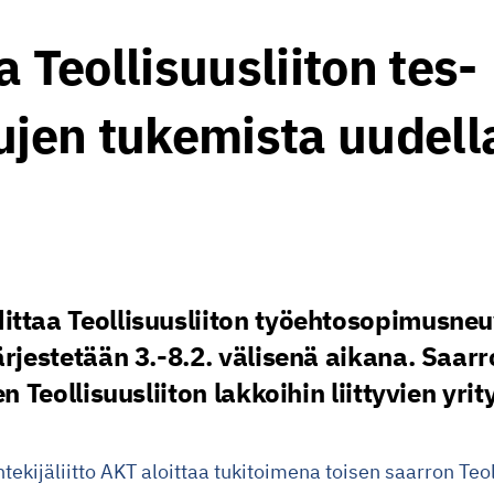
 Teollisuusliiton tes-
ujen tukemista uudell
ittaa Teollisuusliiton työehtosopimusneu
ärjestetään 3.-8.2. välisenä aikana. Saar
en Teollisuusliiton lakkoihin liittyvien yrit
tekijäliitto AKT aloittaa tukitoimena toisen saarron Teol