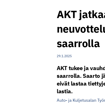
AKT jatkaa
neuvottel
saarrolla
29.1.2025
AKT tukee ja vauhd
saarrolla. Saarto j
eivät lastaa tiettyj
lastia.
Auto- ja Kuljetusalan Työn