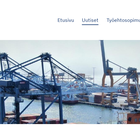
Etusivu
Uutiset
Työehtosopim