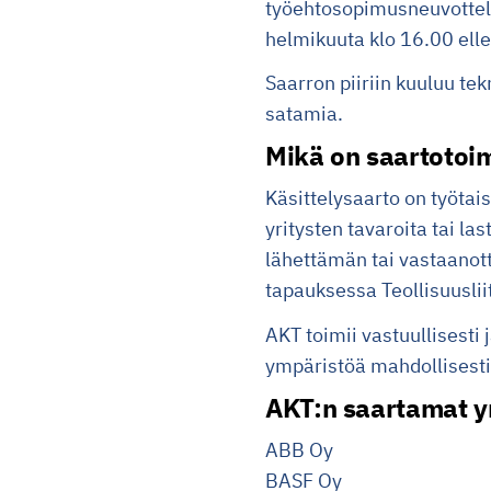
työehtosopimusneuvottelu
helmikuuta klo 16.00 ell
Saarron piiriin kuuluu te
satamia.
Mikä on saartotoi
Käsittelysaarto on työtais
yritysten tavaroita tai la
lähettämän tai vastaanott
tapauksessa Teollisuusli
AKT toimii vastuullisesti 
ympäristöä mahdollisesti
AKT:n saartamat yri
ABB Oy
BASF Oy