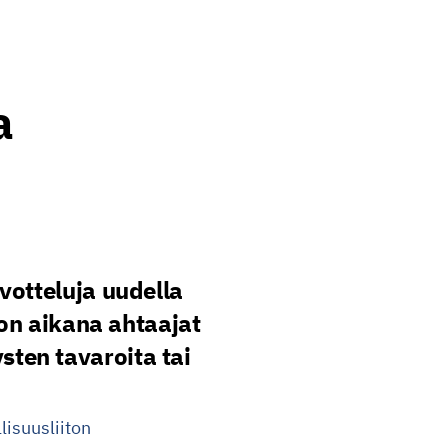
a
votteluja uudella
ron aikana ahtaajat
ysten tavaroita tai
lisuusliiton