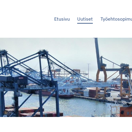
Etusivu
Uutiset
Työehtosopim